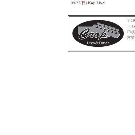
09/27(
日
)
Koji Live!
〒19
TEL
JR
営業