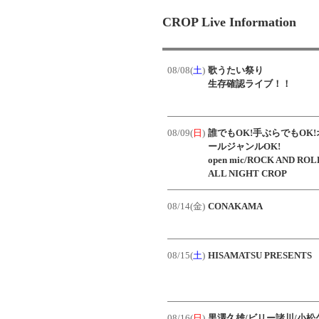
CROP Live Information
08/08(
土
)
歌うたい祭り
生存確認ライブ！！
08/09(
日
)
誰でもOK!手ぶらでもOK!
ールジャンルOK!
open mic/ROCK AND ROL
ALL NIGHT CROP
08/14(金)
CONAKAMA
08/15(
土
)
HISAMATSU PRESENTS
08/16(
日
)
黒澤久雄/ビリー諸川/小松