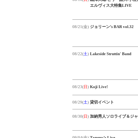
エルヴィス大特集LIVE
08/21(金)
ジョリーン’s BAR vol.32
08/22(
土
)
Lakeside Struttin' Band
08/23(
日
)
Koji Live!
08/29(
土
)
貸切イベント
08/30(
日
)
加納秀人ソロライブ＆ジャ
09/04(金)
Tammy’s Live