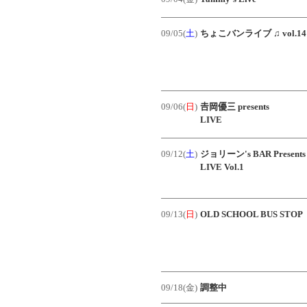
09/05(
土
)
ちょこバンライブ ♫ vol.14
09/06(
日
)
𠮷岡優三 presents
LIVE
09/12(
土
)
ジョリーン's BAR Presents
LIVE Vol.1
09/13(
日
)
OLD SCHOOL BUS STOP
09/18(金)
調整中