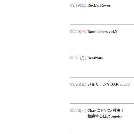
09/19(
土
)
Rock’n Rover
09/20(
日
)
Bumblebees vol.5
09/21(月)
BeatNuts
09/25(金)
ジョリーン’s BAR vol.33
09/26(
土
)
Char コピバン対決！
気絶するほどSmoky