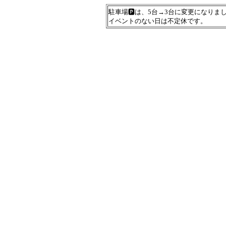
駐車場🅿️は、5台→3台に変更になりま
イベントのない日は不定休です。